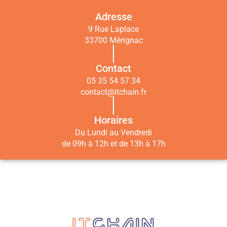
Adresse
9 Rue Laplace
33700 Mérignac
|
Contact
05 35 54 57 34
contact@itchain.fr
|
Horaires
Du Lundi au Vendredi
de 09h à 12h et de 13h à 17h