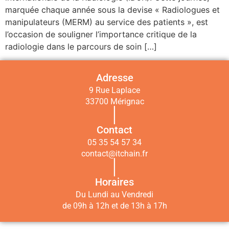
marquée chaque année sous la devise « Radiologues et
manipulateurs (MERM) au service des patients », est
l’occasion de souligner l’importance critique de la
radiologie dans le parcours de soin […]
Adresse
9 Rue Laplace
33700 Mérignac
|
Contact
05 35 54 57 34
contact@itchain.fr
|
Horaires
Du Lundi au Vendredi
de 09h à 12h et de 13h à 17h