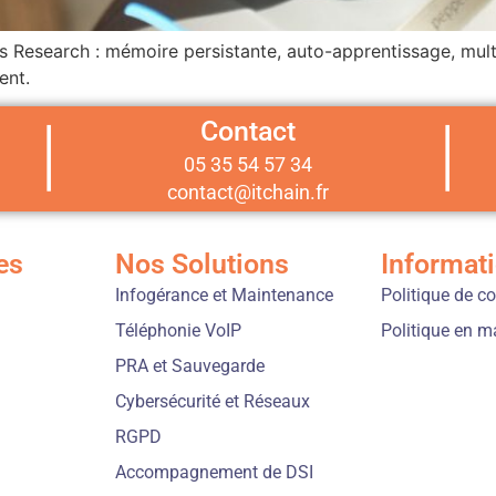
s Research : mémoire persistante, auto-apprentissage, mul
ent.
Contact
|
|
05 35 54 57 34
contact@itchain.fr
es
Nos Solutions
Informat
Infogérance et Maintenance
Politique de co
Téléphonie VoIP
Politique en m
PRA et Sauvegarde
Cybersécurité et Réseaux
RGPD
Accompagnement de DSI