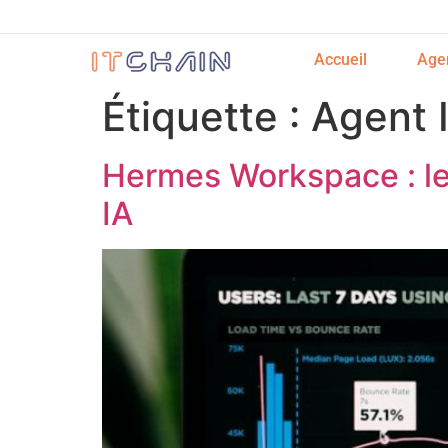
Accueil
Age
Étiquette :
Agent 
Hermes Workspace : le 
IA