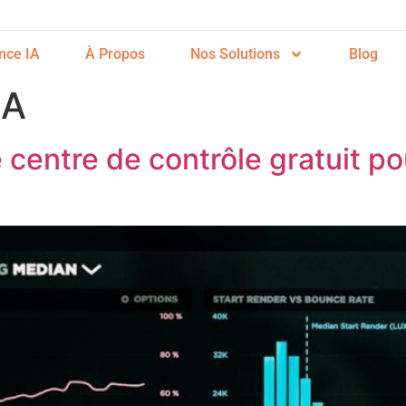
nce IA
À Propos
Nos Solutions
Blog
IA
centre de contrôle gratuit po