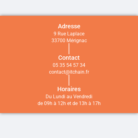
Adresse
9 Rue Laplace
33700 Mérignac
|
Contact
05 35 54 57 34
contact@itchain.fr
|
Horaires
Du Lundi au Vendredi
de 09h à 12h et de 13h à 17h